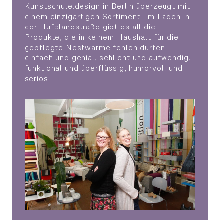
Kunstschule.design in Berlin überzeugt mit
einem einzigartigen Sortiment. Im Laden in
der Hufelandstraße gibt es all die
Produkte, die in keinem Haushalt für die
gepflegte Nestwärme fehlen dürfen –
einfach und genial, schlicht und aufwendig,
funktional und überflüssig, humorvoll und
seriös.